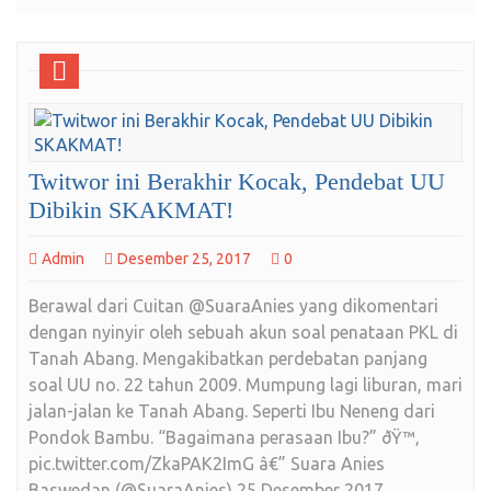
Twitwor ini Berakhir Kocak, Pendebat UU
Dibikin SKAKMAT!
Admin
Desember 25, 2017
0
Berawal dari Cuitan @SuaraAnies yang dikomentari
dengan nyinyir oleh sebuah akun soal penataan PKL di
Tanah Abang. Mengakibatkan perdebatan panjang
soal UU no. 22 tahun 2009. Mumpung lagi liburan, mari
jalan-jalan ke Tanah Abang. Seperti Ibu Neneng dari
Pondok Bambu. “Bagaimana perasaan Ibu?” ðŸ™‚
pic.twitter.com/ZkaPAK2ImG â€” Suara Anies
Baswedan (@SuaraAnies) 25 Desember 2017