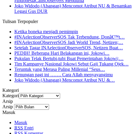
#IndonesiaCallsObservers Mendunia
Joko Widodo (Abangan) Mencomot Atribut NU & Benamkan
Legasi Gus DUR
Tulisan Terpopuler
Ketika boneka menjadi pemimpin
#INAelectionObserverSOS Tak Terbendung, Donâ€™t…
#INAelectionObserverSOS Jadi World Trend, Netizen;…
Setelah Tagar INAelectionObserverSOS, Netizen Buat…
PEDIH! Beberapa Hari Belakangan ini, Jokowi…
Pukulan Telak Bertubi-tubi Buat Pemerintahan Jokowi;…
Tim Kampanye Nasional Jokowi Sebut Gaji Tukang Ojek…
Teruntuk yang Merasa Paling Millenial “Seus…
Renungan pagi ini ……. Cara Allah menyayangimu
Joko Widodo (Abangan) Mencomot Atribut NU &…
Kategori
Kategori
Arsip
Arsip
Masuk
Masuk
RSS
Entri
RSS
Komentar