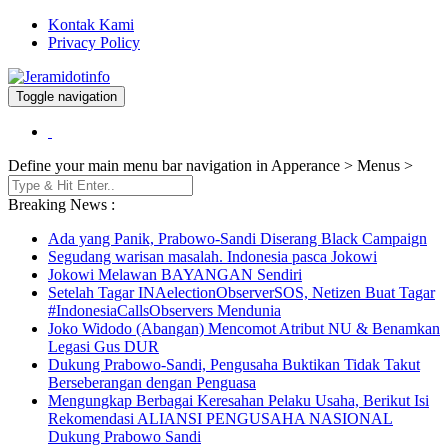
Kontak Kami
Privacy Policy
Toggle navigation
Berita dan Informasi Terkini
Jeramidotinfo
Define your main menu bar navigation in Apperance > Menus >
Breaking News :
Ada yang Panik, Prabowo-Sandi Diserang Black Campaign
Segudang warisan masalah. Indonesia pasca Jokowi
Jokowi Melawan BAYANGAN Sendiri
Setelah Tagar INAelectionObserverSOS, Netizen Buat Tagar
#IndonesiaCallsObservers Mendunia
Joko Widodo (Abangan) Mencomot Atribut NU & Benamkan
Legasi Gus DUR
Dukung Prabowo-Sandi, Pengusaha Buktikan Tidak Takut
Berseberangan dengan Penguasa
Mengungkap Berbagai Keresahan Pelaku Usaha, Berikut Isi
Rekomendasi ALIANSI PENGUSAHA NASIONAL
Dukung Prabowo Sandi