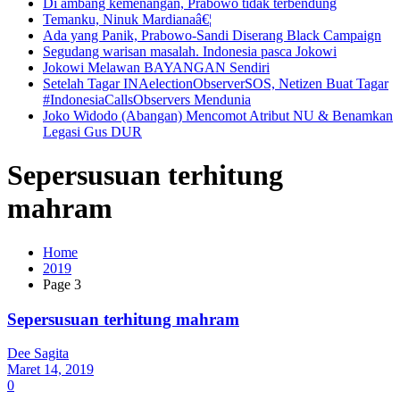
Di ambang kemenangan, Prabowo tidak terbendung
Temanku, Ninuk Mardianaâ€¦
Ada yang Panik, Prabowo-Sandi Diserang Black Campaign
Segudang warisan masalah. Indonesia pasca Jokowi
Jokowi Melawan BAYANGAN Sendiri
Setelah Tagar INAelectionObserverSOS, Netizen Buat Tagar
#IndonesiaCallsObservers Mendunia
Joko Widodo (Abangan) Mencomot Atribut NU & Benamkan
Legasi Gus DUR
Sepersusuan terhitung
mahram
Home
2019
Page 3
Sepersusuan terhitung mahram
Dee Sagita
Maret 14, 2019
0