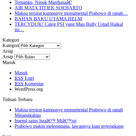
Temanku, Ninuk Mardianaâ€¦
AIR MATA TITIEK SOEHARTO
Makna tersirat kampanye monumental Prabowo di ranah…
BAHAN BAKU UTAMA HELM
TERCYDUK! Caleg PSI yang Mau Bully Ustad Haikal
ini…
Kategori
Kategori
Arsip
Arsip
Masuk
Masuk
RSS
Entri
RSS
Komentar
WordPress.org
Tulisan Terbaru
Makna tersirat kampanye monumental Prabowo di ranah
Minangkabau
Imensi sains Israâ€™ Miâ€™raj
Prabowo makin melenggang, lawannya kian terjengkang