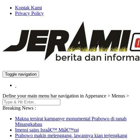
Kontak Kami
Privacy Policy
Toggle navigation
Berita dan Informasi Terkini
Jeramidotinfo
Define your main menu bar navigation in Apperance > Menus >
Breaking News :
Makna tersirat kampanye monumental Prabowo di ranah
Minangkabau
Imensi sains Israâ€™ Miâ€™raj
Prabowo makin melenggang, lawannya kian terjengkang