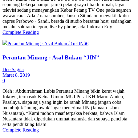
sepulang bekerja hampir jam 6 petang saya tiba di rumah, layar
televisi sedang menayangkan Kabar Petang TV One pada segmen
wawancara. Ada 2 nara sumber, Jansen Sitindaon mewakili kubu
capres Prabowo - Sandi, berada di studio bersama host, sedangkan
melalui saluran telepon, live by phone, ada Lukman Edy
Complete Reading
Perantau Minang : Asal Bukan “JIN”
Dee Sagita
Maret 8, 2019
0
Oleh : Abdurrahman Lubis Perantau Minang bikin kerut wajah
Jokowi, termasuk Ketua Umum MUI Pusat KH Maruf Amien,
Pasalnya, siapa saja yang ingin ke ranah Minang jangan coba
membujuk “urang awak” agar menerima JIN (Jamaah Islam
Nusantara). “Kami mohon maaf terpaksa berkata, bahwa Islam
Nusantara tidak diperlukan ummat manusia dan supaya pencipta
serta pendukung Islam
Complete Reading