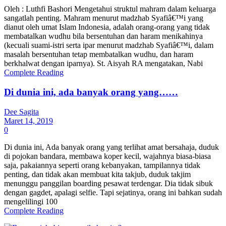
Oleh : Luthfi Bashori Mengetahui struktul mahram dalam keluarga
sangatlah penting. Mahram menurut madzhab Syafiâ€™i yang
dianut oleh umat Islam Indonesia, adalah orang-orang yang tidak
membatalkan wudhu bila bersentuhan dan haram menikahinya
(kecuali suami-istri serta ipar menurut madzhab Syafiâ€™i, dalam
masalah bersentuhan tetap membatalkan wudhu, dan haram
berkhalwat dengan iparnya). St. Aisyah RA mengatakan, Nabi
Complete Reading
Di dunia ini, ada banyak orang yang……
Dee Sagita
Maret 14, 2019
0
Di dunia ini, Ada banyak orang yang terlihat amat bersahaja, duduk
di pojokan bandara, membawa koper kecil, wajahnya biasa-biasa
saja, pakaiannya seperti orang kebanyakan, tampilannya tidak
penting, dan tidak akan membuat kita takjub, duduk takjim
menunggu panggilan boarding pesawat terdengar. Dia tidak sibuk
dengan gagdet, apalagi selfie. Tapi sejatinya, orang ini bahkan sudah
mengelilingi 100
Complete Reading