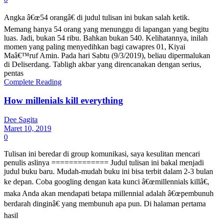
Angka â€œ54 orangâ€ di judul tulisan ini bukan salah ketik.
Memang hanya 54 orang yang menunggu di lapangan yang begitu
luas. Jadi, bukan 54 ribu. Bahkan bukan 540. Kelihatannya, inilah
momen yang paling menyedihkan bagi cawapres 01, Kiyai
Maâ€™ruf Amin. Pada hari Sabtu (9/3/2019), beliau dipermalukan
di Deliserdang. Tabligh akbar yang direncanakan dengan serius,
pentas
Complete Reading
How millenials kill everything
Dee Sagita
Maret 10, 2019
0
Tulisan ini beredar di group komunikasi, saya kesulitan mencari
penulis aslinya ============= Judul tulisan ini bakal menjadi
judul buku baru. Mudah-mudah buku ini bisa terbit dalam 2-3 bulan
ke depan. Coba googling dengan kata kunci â€œmillennials killâ€,
maka Anda akan mendapati betapa millennial adalah â€œpembunuh
berdarah dinginâ€ yang membunuh apa pun. Di halaman pertama
hasil