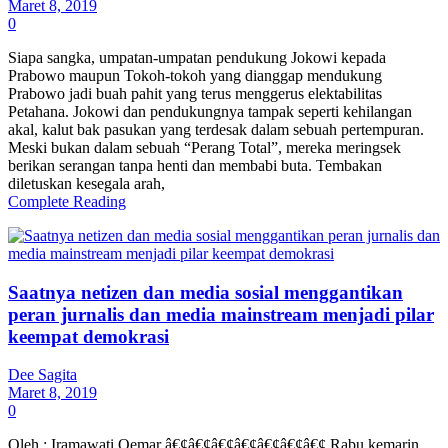
Maret 8, 2019
0
Siapa sangka, umpatan-umpatan pendukung Jokowi kepada
Prabowo maupun Tokoh-tokoh yang dianggap mendukung
Prabowo jadi buah pahit yang terus menggerus elektabilitas
Petahana. Jokowi dan pendukungnya tampak seperti kehilangan
akal, kalut bak pasukan yang terdesak dalam sebuah pertempuran.
Meski bukan dalam sebuah “Perang Total”, mereka meringsek
berikan serangan tanpa henti dan membabi buta. Tembakan
diletuskan kesegala arah,
Complete Reading
Saatnya netizen dan media sosial menggantikan
peran jurnalis dan media mainstream menjadi pilar
keempat demokrasi
Dee Sagita
Maret 8, 2019
0
Oleh : Iramawati Oemar â€¢â€¢â€¢â€¢â€¢â€¢â€¢ Rabu kemarin