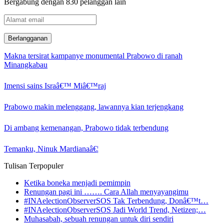
Bergabung dengan 830 pelanggan lain
Alamat
email
Makna tersirat kampanye monumental Prabowo di ranah
Minangkabau
Imensi sains Israâ€™ Miâ€™raj
Prabowo makin melenggang, lawannya kian terjengkang
Di ambang kemenangan, Prabowo tidak terbendung
Temanku, Ninuk Mardianaâ€¦
Tulisan Terpopuler
Ketika boneka menjadi pemimpin
Renungan pagi ini ……. Cara Allah menyayangimu
#INAelectionObserverSOS Tak Terbendung, Donâ€™t…
#INAelectionObserverSOS Jadi World Trend, Netizen;…
Muhasabah, sebuah renungan untuk diri sendiri