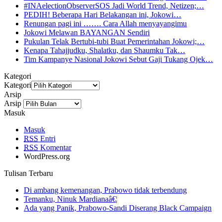
#INAelectionObserverSOS Jadi World Trend, Netizen;…
PEDIH! Beberapa Hari Belakangan ini, Jokowi…
Renungan pagi ini ……. Cara Allah menyayangimu
Jokowi Melawan BAYANGAN Sendiri
Pukulan Telak Bertubi-tubi Buat Pemerintahan Jokowi;…
Kenapa Tahajjudku, Shalatku, dan Shaumku Tak…
Tim Kampanye Nasional Jokowi Sebut Gaji Tukang Ojek…
Kategori
Kategori
Arsip
Arsip
Masuk
Masuk
RSS
Entri
RSS
Komentar
WordPress.org
Tulisan Terbaru
Di ambang kemenangan, Prabowo tidak terbendung
Temanku, Ninuk Mardianaâ€¦
Ada yang Panik, Prabowo-Sandi Diserang Black Campaign