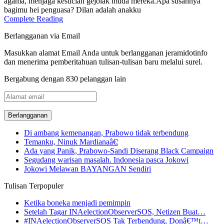
agama, menjaga kesucian gejolak muda mereka.Apa susahnya
bagimu hei penguasa? Dilan adalah anakku
Complete Reading
Berlangganan via Email
Masukkan alamat Email Anda untuk berlangganan jeramidotinfo
dan menerima pemberitahuan tulisan-tulisan baru melalui surel.
Bergabung dengan 830 pelanggan lain
Alamat
email
Di ambang kemenangan, Prabowo tidak terbendung
Temanku, Ninuk Mardianaâ€¦
Ada yang Panik, Prabowo-Sandi Diserang Black Campaign
Segudang warisan masalah. Indonesia pasca Jokowi
Jokowi Melawan BAYANGAN Sendiri
Tulisan Terpopuler
Ketika boneka menjadi pemimpin
Setelah Tagar INAelectionObserverSOS, Netizen Buat…
#INAelectionObserverSOS Tak Terbendung, Donâ€™t…