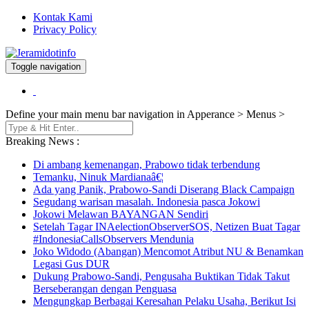
Kontak Kami
Privacy Policy
Toggle navigation
Berita dan Informasi Terkini
Jeramidotinfo
Define your main menu bar navigation in Apperance > Menus >
Breaking News :
Di ambang kemenangan, Prabowo tidak terbendung
Temanku, Ninuk Mardianaâ€¦
Ada yang Panik, Prabowo-Sandi Diserang Black Campaign
Segudang warisan masalah. Indonesia pasca Jokowi
Jokowi Melawan BAYANGAN Sendiri
Setelah Tagar INAelectionObserverSOS, Netizen Buat Tagar
#IndonesiaCallsObservers Mendunia
Joko Widodo (Abangan) Mencomot Atribut NU & Benamkan
Legasi Gus DUR
Dukung Prabowo-Sandi, Pengusaha Buktikan Tidak Takut
Berseberangan dengan Penguasa
Mengungkap Berbagai Keresahan Pelaku Usaha, Berikut Isi