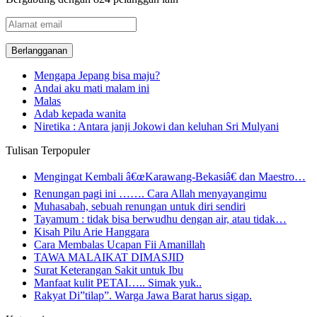
Alamat
email
Mengapa Jepang bisa maju?
Andai aku mati malam ini
Malas
Adab kepada wanita
Niretika : Antara janji Jokowi dan keluhan Sri Mulyani
Tulisan Terpopuler
Mengingat Kembali â€œKarawang-Bekasiâ€ dan Maestro…
Renungan pagi ini ……. Cara Allah menyayangimu
Muhasabah, sebuah renungan untuk diri sendiri
Tayamum : tidak bisa berwudhu dengan air, atau tidak…
Kisah Pilu Arie Hanggara
Cara Membalas Ucapan Fii Amanillah
TAWA MALAIKAT DIMASJID
Surat Keterangan Sakit untuk Ibu
Manfaat kulit PETAI….. Simak yuk..
Rakyat Di”tilap”. Warga Jawa Barat harus sigap.