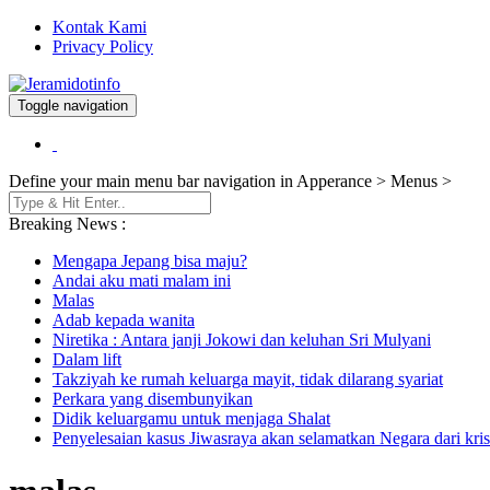
Kontak Kami
Privacy Policy
Toggle navigation
Berita dan Informasi Terkini
Jeramidotinfo
Define your main menu bar navigation in Apperance > Menus >
Breaking News :
Mengapa Jepang bisa maju?
Andai aku mati malam ini
Malas
Adab kepada wanita
Niretika : Antara janji Jokowi dan keluhan Sri Mulyani
Dalam lift
Takziyah ke rumah keluarga mayit, tidak dilarang syariat
Perkara yang disembunyikan
Didik keluargamu untuk menjaga Shalat
Penyelesaian kasus Jiwasraya akan selamatkan Negara dari kris