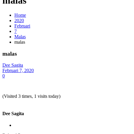
malas
Home
2020
Februari
7
Malas
malas
malas
Dee Sagita
Februari 7, 2020
0
(Visited 3 times, 1 visits today)
Dee Sagita