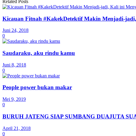
Related Posts
Kicauan Fitnah #KakekDetektif Makin Menjadi-jadi
Juni 24, 2018
0
Saudaraku, aku rindu kamu
Juni 8, 2018
0
People power bukan makar
Mei 9, 2019
0
BURUH JATENG SIAP SUMBANG DUAJUTA SU
April 21, 2018
0